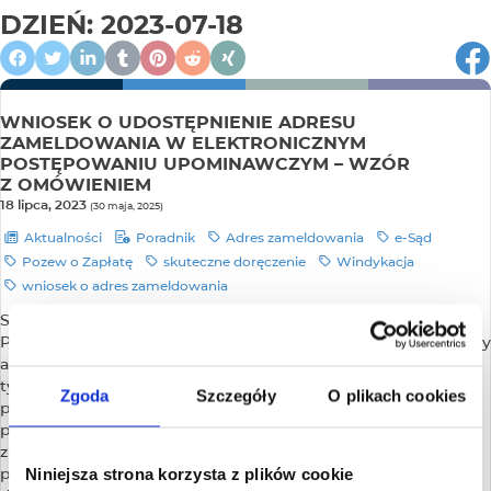
DZIEŃ:
2023-07-18
WNIOSEK O UDOSTĘPNIENIE ADRESU
ZAMELDOWANIA W ELEKTRONICZNYM
POSTĘPOWANIU UPOMINAWCZYM – WZÓR
Z OMÓWIENIEM
18 lipca, 2023
(30 maja, 2025)
Aktualności
Poradnik
Adres zameldowania
e-Sąd
Pozew o Zapłatę
skuteczne doręczenie
Windykacja
wniosek o adres zameldowania
Składając sprawę sądową przez Internet w Elektronicznym
Postępowaniu Upominawczym warto uzyskać z urzędu gminy
aktualny adres zameldowania dłużnika. Jeżeli podasz
tylko adres zamieszkania dłużnika, to nieodebranie
Zgoda
Szczegóły
O plikach cookies
przez niego korespondencji z e-Sądu spowoduje umorzenie
postępowania i perspektywa odzyskania Twoich pieniędzy
znacznie się skomplikuje i wydłuży. Jeżeli w elektronicznym
Niniejsza strona korzysta z plików cookie
postępowaniu upominawczym podasz adres zamieszkania