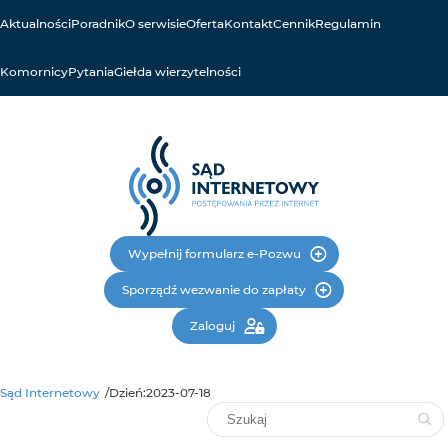
Aktualności
Poradnik
O serwisie
Oferta
Kontakt
Cennik
Regulamin
Komornicy
Pytania
Giełda wierzytelności
Wypełnij formularz e-Pozwu
Sporządź wezwanie do zapłaty
Zaloguj
Sąd Internetowy
Dzień:
2023-07-18