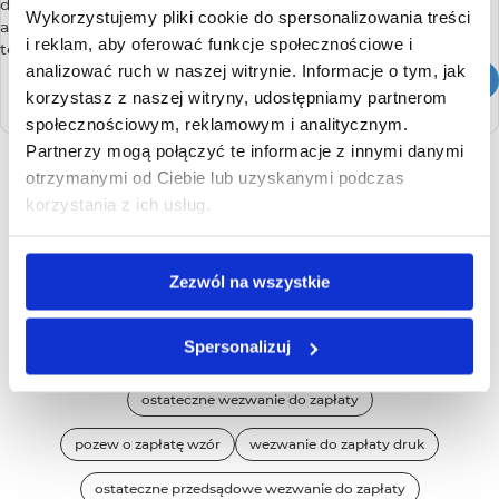
dłużnika, który będzie inny niż jego adres zameldowania,
Wykorzystujemy pliki cookie do spersonalizowania treści
a dłużnik nie odbierze korespondencji z e-Sądu,
i reklam, aby oferować funkcje społecznościowe i
to doręczenie będzie nieskuteczne.
analizować ruch w naszej witrynie. Informacje o tym, jak
Przeczytaj całość
korzystasz z naszej witryny, udostępniamy partnerom
społecznościowym, reklamowym i analitycznym.
Partnerzy mogą połączyć te informacje z innymi danymi
otrzymanymi od Ciebie lub uzyskanymi podczas
korzystania z ich usług.
Popularne słowa kluczowe:
wezwanie do zapłaty
windykacja
giełda długów
Zezwól na wszystkie
przedsądowe wezwanie do zapłaty
pozew o zapłatę
Spersonalizuj
windykacja należności
ostateczne wezwanie do zapłaty
pozew o zapłatę wzór
wezwanie do zapłaty druk
ostateczne przedsądowe wezwanie do zapłaty